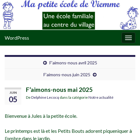
WordPress
Togg
navig
F’aimons-nous avril 2025
F’aimons-nous juin 2025
F’aimons-nous mai 2025
JUIN
05
De
Delphine Lecocq
dans la catégorie
Notre actualité
Bienvenue à Jules à la petite école.
Le printemps est là et les Petits Bouts adorent piqueniquer à
l’ombre dans le jardin.