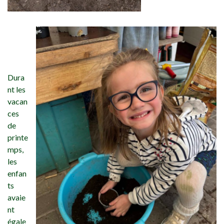
Dura
nt les
vacan
ces
de
printe
mps,
les
enfan
ts
avaie
nt
égale